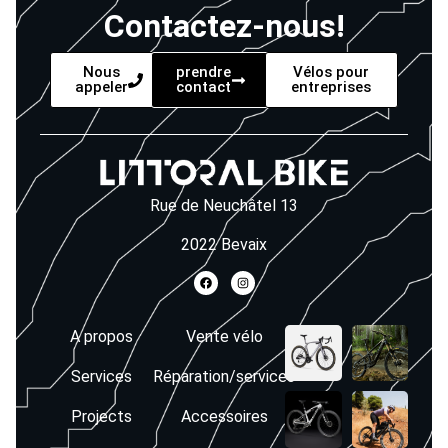
Contactez-nous!
Nous
prendre
Vélos pour
appeler
contact
entreprises
Rue de Neuchâtel 13
2022 Bevaix
A propos
Vente vélo
Services
Réparation/services
Projects
Accessoires