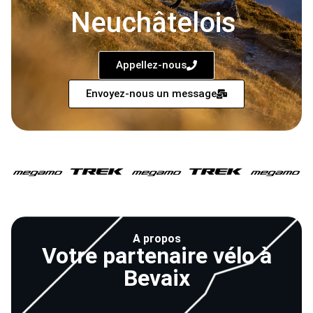
Neuchâtelois
Appellez-nous
Envoyez-nous un message
A propos
Votre partenaire vélo à
Bevaix